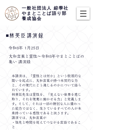
​一般社団法人 綜學社
​やまとことば語り部
養成協会
​◾️林英臣講演録
​令和8年 1月25日
大和言葉と霊性〜令和8年やまとことばの
集い 講演録
本講演は、「霊性とは何か」という根源的な
問いを起点に、大和言葉が持つ本質的な力
と、その現代にどう通じるのかについて語ら
れています。
林英臣先生は霊性を、「見えない世界を感じ
取り、それを現実に働かせる力」と定義しま
す。そして、それは一部の特別な人に備わっ
た能力ではなく、生きているすべての人が本
来持っている感性であると説きます。
講演では、大和言葉が
・祖先と時間を超えてつながる言語であるこ
と