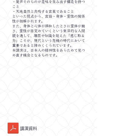
・発声そのものが意味を生み出す構造を持つ
こと
・天地自然と共鳴する言葉であること
といった視点から、言語・身体・霊性の関係
性が紐解かれます。
また、身体と心体が調和したときに霊体が働
き、霊性が目覚めていくという東洋的な人間
観を通して、理屈や知識を超えた「感じ取る
力」こそが、現代という危機の時代において
重要であると締めくくられています。
本講演は、日本人の精神性をあらためて見つ
め直す機会となるものです。
​講演資料