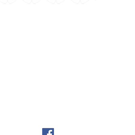
Menu
協会概要
最新情報
言本師・言伝師養成講座
やまとことば姓名師養成講座
やまとことば国學の世界観講座
綜医學講座
綜主・林英臣講演録
オンデマンド講座
サ
イト会員新規登録／ログイン
​
講座／講演 視聴ページ
言本師ダウンロード資料ページ
言伝試ダウンロード資料ページ
お問い合わせ
プライバシーポリシー
Cookie （クッキー）ポリシー
特定商取引法に基づく表記