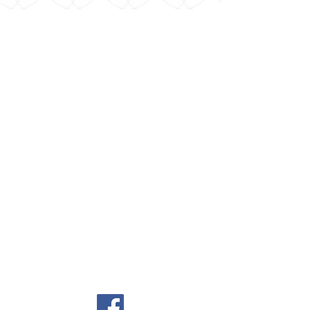
Menu
協会概要
最新情報
言本師・言伝師養成講座
やまとことば姓名師養成講座
やまとことば国學の世界観講座
綜医學講座
綜主・林英臣講演録
オンデマンド講座
サ
イト会員新規登録／ログイン
​
講座／講演 視聴ページ
言本師ダウンロード資料ページ
言伝試ダウンロード資料ページ
お問い合わせ
プライバシーポリシー
Cookie （クッキー）ポリシー
特定商取引法に基づく表記