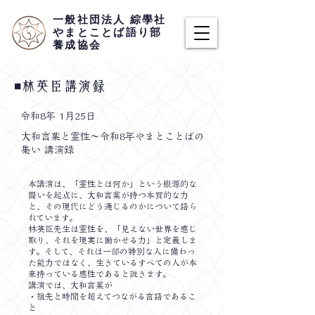
​一般社団法人 綜學社
​やまとことば語り部
養成協会
​◾️林英臣講演録
​令和8年 1月25日
大和言葉と霊性〜令和8年やまとことばの
集い 講演録
本講演は、「霊性とは何か」という根源的な
問いを起点に、大和言葉が持つ本質的な力
と、その現代にどう通じるのかについて語ら
れています。
林英臣先生は霊性を、「見えない世界を感じ
取り、それを現実に働かせる力」と定義しま
す。そして、それは一部の特別な人に備わっ
た能力ではなく、生きているすべての人が本
来持っている感性であると説きます。
講演では、大和言葉が
・祖先と時間を超えてつながる言語であるこ
と