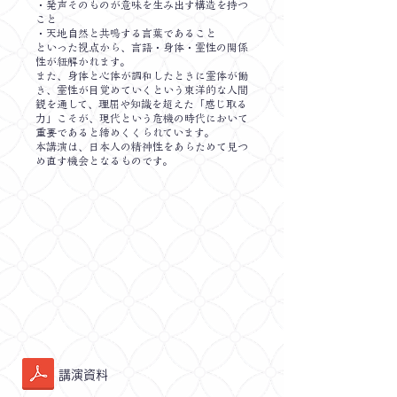
・発声そのものが意味を生み出す構造を持つ
こと
・天地自然と共鳴する言葉であること
といった視点から、言語・身体・霊性の関係
性が紐解かれます。
また、身体と心体が調和したときに霊体が働
き、霊性が目覚めていくという東洋的な人間
観を通して、理屈や知識を超えた「感じ取る
力」こそが、現代という危機の時代において
重要であると締めくくられています。
本講演は、日本人の精神性をあらためて見つ
め直す機会となるものです。
​講演資料