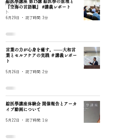
綜医學講座 第15講 綜医學の原理と
特別レポー
『空海の言語観』 #講義レポート
ト
6月29日
読了時間: 3分
言葉の力が心身を癒す。——大和言
葉とセルフケアの実践 ＃講義レポー
ト
5月26日
読了時間: 2分
綜医學講座体験会 開催報告とアーカ
イブ動画について
5月22日
読了時間: 1分