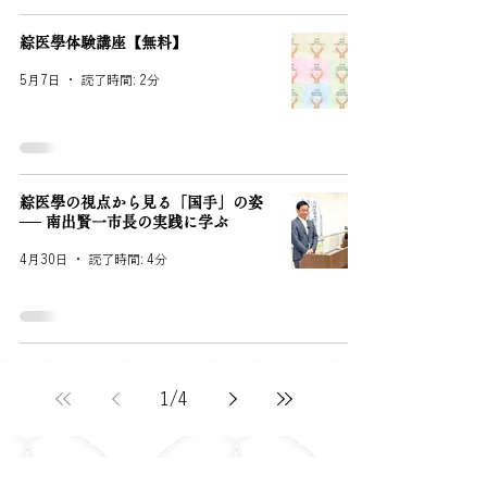
綜医學体験講座【無料】
5月7日
読了時間: 2分
綜医學の視点から見る「国手」の姿
── 南出賢一市長の実践に学ぶ
4月30日
読了時間: 4分
1
/
4
Menu