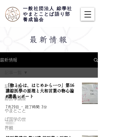
​一般社団法人 綜學社
​やまとことば語り部
養成協会
​最新情報
最新情報
記事一覧
「物と心は、はじめから一つ」第16
記事一覧
講綜医學の原理と大和言葉の物心論
#講義レポート
綜医學講座
7月29日
読了時間: 3分
やまとこと
ば国学の世
界観