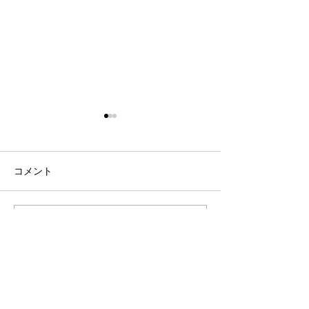
コメント
言葉の力が心身を癒す。
綜医學講座体験
コメントを追加…
——大和言葉とセルフケ
告とアーカイブ
アの実践 ＃講義レポート
いて
Menu