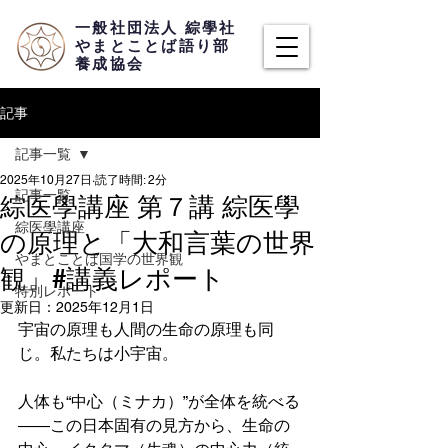
​一般社団法人 綜學社
​やまとことば語り部
養成協会
記事
記事一覧
2025年10月27日
読了時間: 2分
記事一覧
綜医學講座 第７講 綜医學
綜医學講座
の原理と「大和言葉の世界
やまとことば国学の世界観
観」#講義レポート
特別レポート
更新日：
2025年12月1日
宇宙の原理も人間の生命の原理も同
じ。私たちは小宇宙。
人体も“中心（ミナカ）”が全体を統べる
――この日本固有の見方から、生命の