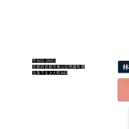
​所在地
​関
〒605-0903
京都府京都市東山区問屋町通
五条下る上人町442
​お問い合わせ
座
イン